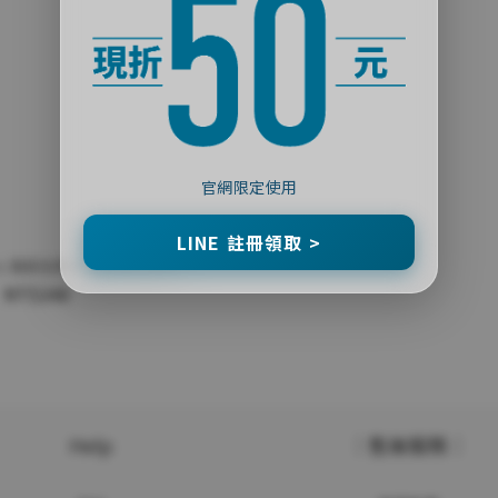
官網限定使用
LINE 註冊領取 >
 Pro 滿版全膠鋼化玻璃保護貼
NT$248
Help
｜售後服務｜