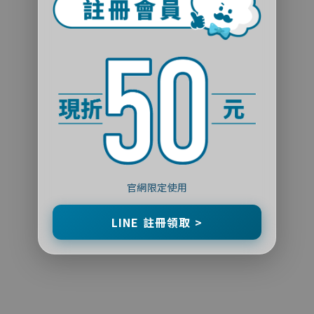
官網限定使用
LINE 註冊領取 >