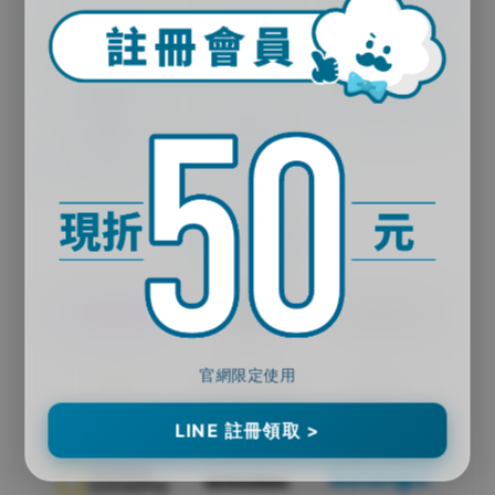
紅米
小米
POCO
ASUS 華碩
SONY
realme
Google
vivo
HTC
Nokia
其他品牌
熱門品牌
官網限定使用
LINE 註冊領取 >