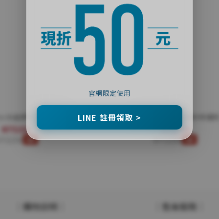
官網限定使用
LINE 註冊領取 >
ltra 冰晶透明防摔手機殼
小米14 Ultra 霧面磨砂保護
NT$232
NT$259
T$258
NT$288
9折
9折
｜購物說明｜
｜售後服務｜