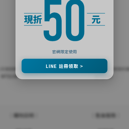
官網限定使用
LINE 註冊領取 >
2 5G 非滿版鋼化玻璃保護貼
vivo Y72 霧面滿版鋼化玻璃保
NT$139
NT$248
｜購物說明｜
｜售後服務｜