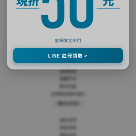
官網限定使用
｜關於殼老爹｜
LINE 註冊領取 >
品牌故事
實體門市
夥伴招募
官網會員獨享福利
｜購物說明｜
隱私政策
會員條款
購物流程