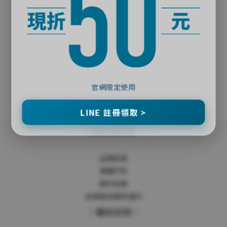
官網限定使用
LINE 註冊領取 >
｜關於殼老爹｜
品牌故事
實體門市
夥伴招募
官網會員獨享福利
｜購物說明｜