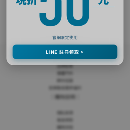
官網限定使用
｜關於殼老爹｜
LINE 註冊領取 >
品牌故事
實體門市
夥伴招募
官網會員獨享福利
｜購物說明｜
隱私政策
會員條款
購物流程