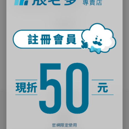
拍照色感清晰，不遮蔽鏡頭
了解更多
｜關於殼老爹｜
品牌故事
實體門市
官網限定使用
夥伴招募